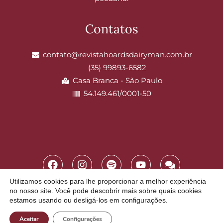
Contatos
contato@revistahoardsdairyman.com.br
(35) 99893-6582
Casa Branca - São Paulo
54.149.461/0001-50
Utilizamos cookies para lhe proporcionar a melhor experiência
© Copyright 2025 Hoard's Brasil
no nosso site. Você pode descobrir mais sobre quais cookies
estamos usando ou desligá-los em configurações.
Feito por Ideal Agência de Valor
Termos de uso
Politíca de privacidade
Politícas de Coocks
Aceitar
Configurações