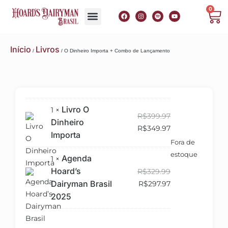
0
Lista de Touros
Blog Hoard’s
Início
Livros
/
/ O Dinheiro Importa + Combo de Lançamento
Livro O
1 ×
R$
399.97
Dinheiro
R$
349.97
Importa
Fora de
estoque
Agenda
1 ×
Hoard’s
R$
329.99
Dairyman Brasil
R$
297.97
2025