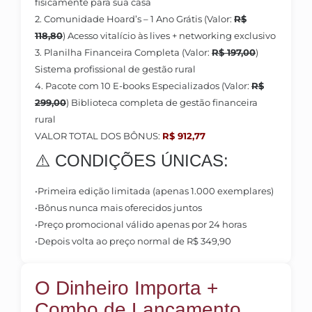
fisicamente para sua casa
2. Comunidade Hoard’s – 1 Ano Grátis
(Valor:
R$
118,80
)
Acesso vitalício às lives + networking exclusivo
3. Planilha Financeira Completa
(Valor:
R$ 197,00
)
Sistema profissional de gestão rural
4. Pacote com 10 E-books Especializados
(Valor:
R$
299,00
)
Biblioteca completa de gestão financeira
rural
VALOR TOTAL DOS BÔNUS:
R$ 912,77
⚠️ CONDIÇÕES ÚNICAS:
•
Primeira edição limitada (apenas 1.000 exemplares)
•
Bônus nunca mais oferecidos juntos
•
Preço promocional válido apenas por 24 horas
•
Depois volta ao preço normal de R$ 349,90
O Dinheiro Importa +
Combo de Lançamento