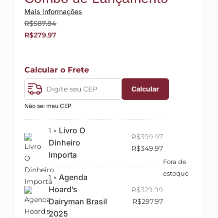
Mais informações
R$
587.84
R$
279.97
Calcular o Frete
Calcular
Não sei meu CEP
Livro O
1 ×
R$
399.97
Dinheiro
R$
349.97
Importa
Fora de
estoque
Agenda
1 ×
Hoard’s
R$
329.99
Dairyman Brasil
R$
297.97
2025