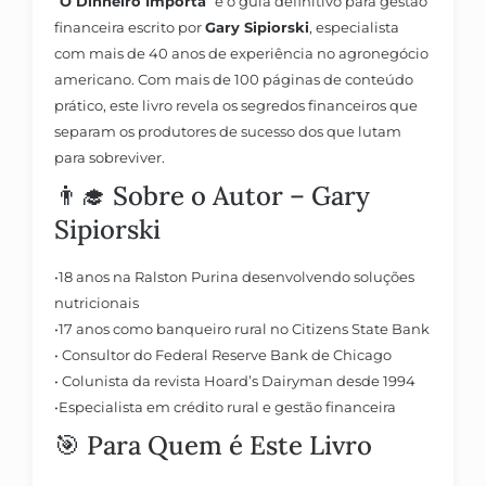
“
O Dinheiro Importa
“
é o guia definitivo para
gestão
financeira
escrito por
Gary Sipiorski
, especialista
com mais de 40 anos de experiência no agronegócio
americano. Com mais de 100 páginas de conteúdo
prático, este livro revela os segredos financeiros que
separam os produtores de sucesso dos que lutam
para sobreviver.
👨‍🎓 Sobre o Autor – Gary
Sipiorski
•
18 anos na Ralston Purina
desenvolvendo soluções
nutricionais
•
17 anos como banqueiro rural
no Citizens State Bank
•
Consultor do Federal Reserve Bank de Chicago
•
Colunista da revista Hoard’s Dairyman
desde 1994
•
Especialista em crédito rural e gestão financeira
🎯 Para Quem é Este Livro