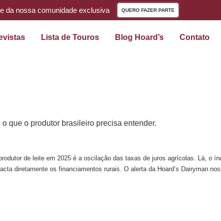
te da nossa comunidade exclusiva
QUERO FAZER PARTE
evistas
Lista de Touros
Blog Hoard’s
Contato
 que o produtor brasileiro precisa entender.
odutor de leite em 2025 é a oscilação das taxas de juros agrícolas. Lá, o 
cta diretamente os financiamentos rurais. O alerta da Hoard’s Dairyman nos 