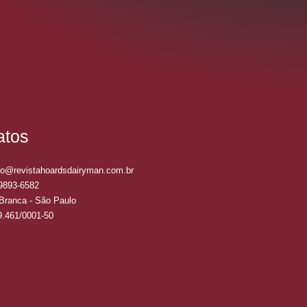
atos
to@revistahoardsdairyman.com.br
99893-6582
Branca - São Paulo
9.461/0001-50