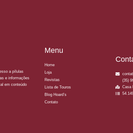
Menu
Cont
Home
esso a pílulas
Loja
conta
ias e informações
Revistas
(35) 
ial em conteúdo
Casa 
Lista de Touros
54.14
Blog Hoard’s
Contato